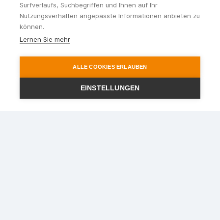
Surfverlaufs, Suchbegriffen und Ihnen auf Ihr
Nutzungsverhalten angepasste Informationen anbieten zu
können.
Lernen Sie mehr
ALLE COOKIES ERLAUBEN
EINSTELLUNGEN
Ihr Reisepartner im Rhein-
Main-Gebiet
STEWA Touristik GmbH
Lindigstr. 2
63801 Kleinostheim
Telefon
:
06027 - 409721
Telefax
:
06027 - 40972440
E-Mail
:
info@stewa.de