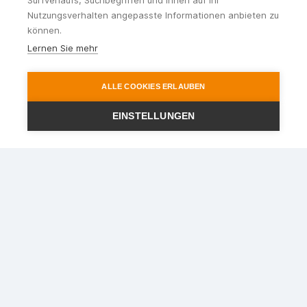
Surfverlaufs, Suchbegriffen und Ihnen auf Ihr
Nutzungsverhalten angepasste Informationen anbieten zu
können.
Lernen Sie mehr
ALLE COOKIES ERLAUBEN
EINSTELLUNGEN
Ihr Reisepartner im Rhein-
Main-Gebiet
STEWA Touristik GmbH
Lindigstr. 2
63801 Kleinostheim
Telefon
:
06027 - 409721
Telefax
:
06027 - 40972440
E-Mail
:
info@stewa.de