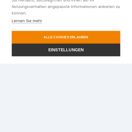
Surfverlaufs, Suchbegriffen und Ihnen auf Ihr
Nutzungsverhalten angepasste Informationen anbieten zu
können.
Lernen Sie mehr
ALLE COOKIES ERLAUBEN
EINSTELLUNGEN
Ihr Reisepartner im Rhein-
Main-Gebiet
STEWA Touristik GmbH
Lindigstr. 2
63801 Kleinostheim
Telefon
:
06027 - 409721
Telefax
:
06027 - 40972440
E-Mail
:
info@stewa.de