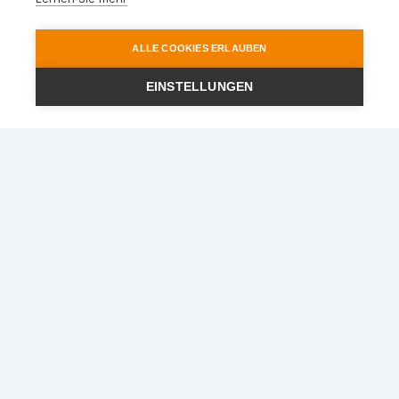
ALLE COOKIES ERLAUBEN
EINSTELLUNGEN
Ihr Reisepartner im Rhein-
Main-Gebiet
STEWA Touristik GmbH
Lindigstr. 2
63801 Kleinostheim
Telefon
:
06027 - 409721
Telefax
:
06027 - 40972440
E-Mail
:
info@stewa.de
Über uns
Reiseservice