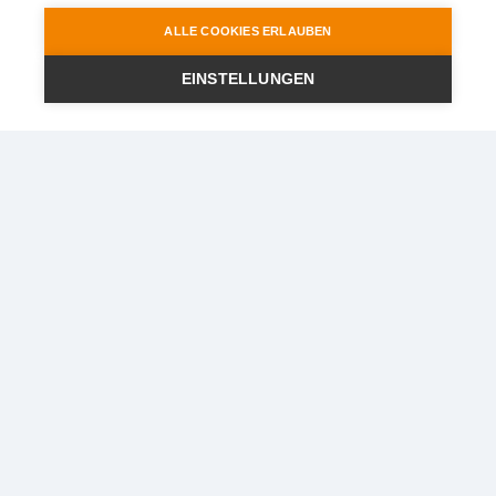
ALLE COOKIES ERLAUBEN
EINSTELLUNGEN
Ihr Reisepartner im Rhein-
Main-Gebiet
STEWA Touristik GmbH
Lindigstr. 2
63801 Kleinostheim
Telefon
:
06027 - 409721
Telefax
:
06027 - 40972440
E-Mail
:
info@stewa.de
Über uns
Reiseservice
Philosophie