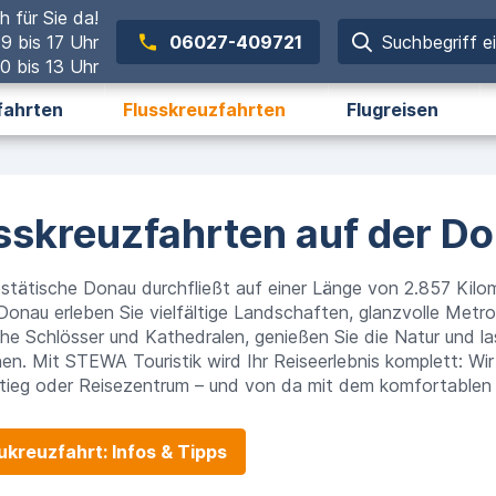
h für Sie da!
 9 bis 17 Uhr
06027-409721
Suchbegriff e
0 bis 13 Uhr
fahrten
Flusskreuzfahrten
Flugreisen
sskreuzfahrten auf der D
stätische Donau durchfließt auf einer Länge von 2.857 Kilom
Donau erleben Sie vielfältige Landschaften, glanzvolle Metr
che Schlösser und Kathedralen, genießen Sie die Natur und l
n. Mit STEWA Touristik wird Ihr Reiseerlebnis komplett: Wir
tieg oder Reisezentrum – und von da mit dem komfortablen R
kreuzfahrt: Infos & Tipps