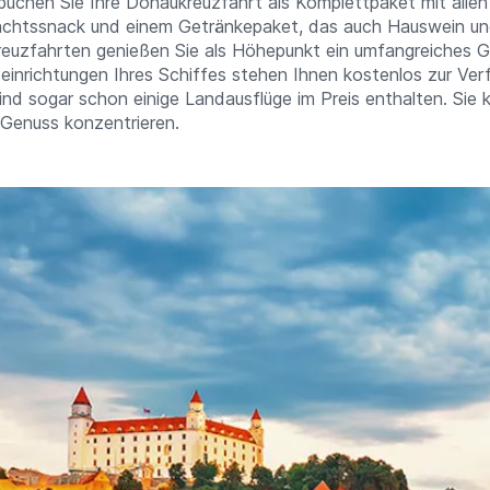
buchen Sie Ihre Donaukreuzfahrt als Komplettpaket mit alle
achtssnack und einem Getränkepaket, das auch Hauswein und
reuzfahrten genießen Sie als Höhepunkt ein umfangreiches G
einrichtungen Ihres Schiffes stehen Ihnen kostenlos zur Ver
nd sogar schon einige Landausflüge im Preis enthalten. Sie 
 Genuss konzentrieren.