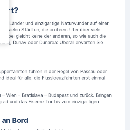
ahrt?
ante Länder und einzigartige Naturwunder auf einer
en vielen Städten, die an ihrem Ufer über viele
abei gleicht keine der anderen, so wie auch die
naj, Dunav oder Dunarea: Überall erwarten Sie
upperfahrten führen in der Regel von Passau oder
 ideal für alle, die Flusskreuzfahrten erst einmal
 – Wien – Bratislava – Budapest und zurück. Bringen
lgrad und das Eiserne Tor bis zum einzigartigen
e an Bord