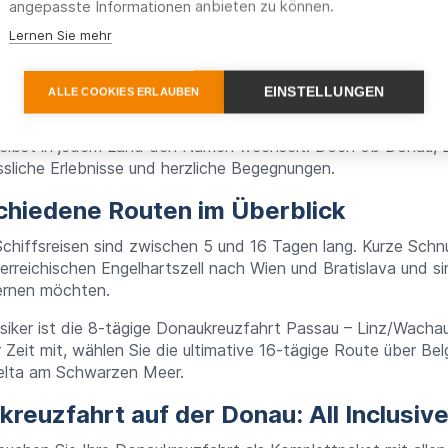
angepasste Informationen anbieten zu können.
m lohnt sich eine Donaukreuzf
Lernen Sie mehr
e andere Flusskreuzfahrt erlaubt es Ihnen, so viele interess
EINSTELLUNGEN
ALLE COOKIES ERLAUBEN
 Reise zu erleben. Die Bedeutung der Donau spiegelt sich in d
derte zu beeindruckenden Metropolen herangewachsen sind. D
elbst in jedem Land den Namen wechselt. Doch ob Donau, Du
sliche Erlebnisse und herzliche Begegnungen.
chiedene Routen im Überblick
chiffsreisen sind zwischen 5 und 16 Tagen lang. Kurze Schn
rreichischen Engelhartszell nach Wien und Bratislava und sind
ernen möchten.
siker ist die 8-tägige Donaukreuzfahrt Passau – Linz/Wachau
 Zeit mit, wählen Sie die ultimative 16-tägige Route über Be
lta am Schwarzen Meer.
kreuzfahrt auf der Donau: All Inclusiv