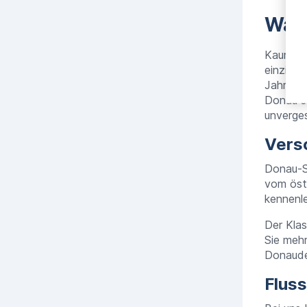
Waru
Kaum ein
einzigen
Jahrhun
Donau s
unverges
Vers
Donau-S
vom öste
kennenl
Der Klas
Sie mehr
Donaude
Fluss