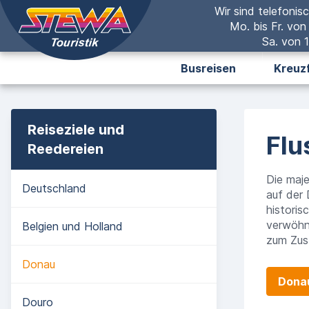
Wir sind telefonisc
Mo. bis Fr. von
Sa. von 1
Busreisen
Kreuz
Reiseziele und
Flu
Reedereien
Die maje
Deutschland
auf der 
historis
verwöhne
Belgien und Holland
zum Zus
Donau
Donau
Douro