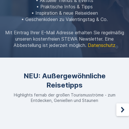
• Aktuelle Trends & Events
• Praktische Infos & Tipps
• Inspiration & neue Reiseideen
• Geschenkideen zu Valentingstag & Co.
Mit Eintrag Ihrer E-Mail Adresse erhalten Sie regelmäßig
unseren kostenfreien STEWA Newsletter. Eine
Abbestellung ist jederzeit möglich.
Datenschutz
NEU: Außergewöhnliche
Reisetipps
Highlights fernab der großen Tourismusströme - zum
Entdecken, Genießen und Staunen