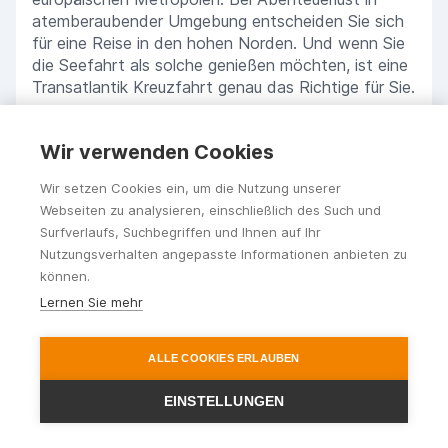
atemberaubender Umgebung entscheiden Sie sich
für eine Reise in den hohen Norden. Und wenn Sie
die Seefahrt als solche genießen möchten, ist eine
Transatlantik Kreuzfahrt genau das Richtige für Sie.
Wir verwenden Cookies
Die Vorteile einer Kreuzfahrt
Wir setzen Cookies ein, um die Nutzung unserer
Wenn Sie gerne in kurzer Zeit viele unterschiedliche
Webseiten zu analysieren, einschließlich des Such und
Regionen sehen möchten, ohne dabei immer wieder
Surfverlaufs, Suchbegriffen und Ihnen auf Ihr
ein Hotel zu suchen, entscheiden Sie sich am
Nutzungsverhalten angepasste Informationen anbieten zu
besten für eine Kreuzfahrt. Nach ausgedehnten
können.
Ausflügen erwartet Sie Ihr schwimmendes Hotel im
Lernen Sie mehr
Hafen. Sie genießen Abwechslung bei vielen
Besichtigungen, ohne immer wieder packen zu
müssen. Machen Sie es sich in der Kabine bequem
ALLE COOKIES ERLAUBEN
und profitieren zudem vom hervorragenden Service
bei den Mahlzeiten und bei den Freizeitaktivitäten
EINSTELLUNGEN
auf einem Kreuzfahrtschiff.