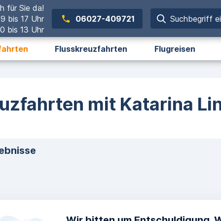
h für Sie da!
 9 bis 17 Uhr
06027-409721
Suchbegriff e
0 bis 13 Uhr
fahrten
Flusskreuzfahrten
Flugreisen
uzfahrten mit Katarina Li
ebnisse
Wir bitten um Entschuldigung. 