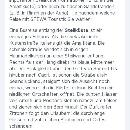
imposanten Steilküstenformationen (z. B. an der
Amalfiküste) oder auch zu flachen Sandstränden
(z. B. in Rimini an der Adria) – je nachdem welche
Reise mit STEWA Touristik Sie wählen:
Eine Busreise entlang der
Steilküste
ist ein
einmaliges Erlebnis. Als die spektakulärste
Küstenstraße Italiens gilt die Amalfitana. Die
schmale Straße windet sich in engen
Haarnadelkurven an einer Steilwand entlang.
Rechts fällt der Hang direkt ins blaue Mittelmeer
ab. Der Blick gleitet über den Golf von Sorrent bis
hinüber nach Capri. Ist schon die Straße allein
beeindruckend, steigert sich die Aussicht noch
einmal, wenn sich die Küste in kleine Buchten mit
niedlichen Ortschaften öffnet. Die bunten Häuser
von Amalfi und Positano kleben nahezu am Felsen
und ziehen sich den Berg hinauf. Der Duft reifer
Zitronen folgt den Urlaubern, die durch enge
Gassen mit zahlreichen Boutiquen und Cafés
schlendern.