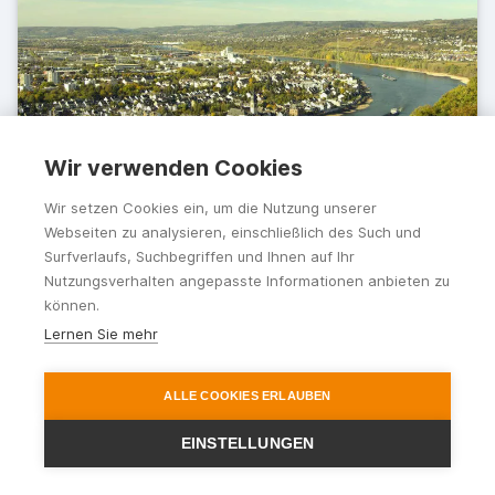
Wir verwenden Cookies
Wir setzen Cookies ein, um die Nutzung unserer
Webseiten zu analysieren, einschließlich des Such und
Koblenz – erlebnisreiches
Surfverlaufs, Suchbegriffen und Ihnen auf Ihr
Nutzungsverhalten angepasste Informationen anbieten zu
Einkaufen
können.
Lernen Sie mehr
Shoppen steht in Koblenz auf einer Ebene mit
Wohlfühlen. Ob Sie auf Ihrer Städtereise nur
Bummeln, Schaufenster ansehen und in gemütlichen
ALLE COOKIES ERLAUBEN
Cafés einkehren möchten oder ob Sie gezielt nach
bestimmten Stücken suchen – die Stadt an Mosel
EINSTELLUNGEN
und Rhein bietet für jeden etwas. Da Sie eine
Busreise unternehmen, wird der Fahrer Ihre Einkäufe