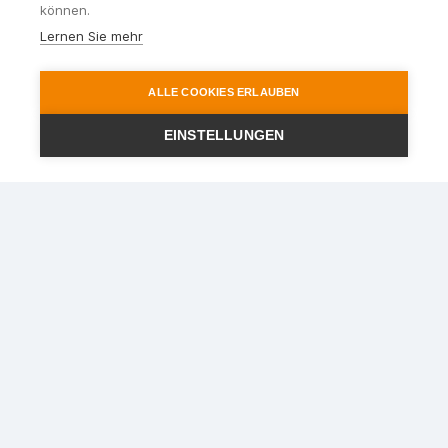
können.
Lernen Sie mehr
ALLE COOKIES ERLAUBEN
EINSTELLUNGEN
Ihr Reisepartner im Rhein-
Main-Gebiet
STEWA Touristik GmbH
Lindigstr. 2
63801 Kleinostheim
Telefon
:
06027 - 409721
Telefax
:
06027 - 40972440
E-Mail
:
info@stewa.de
Über uns