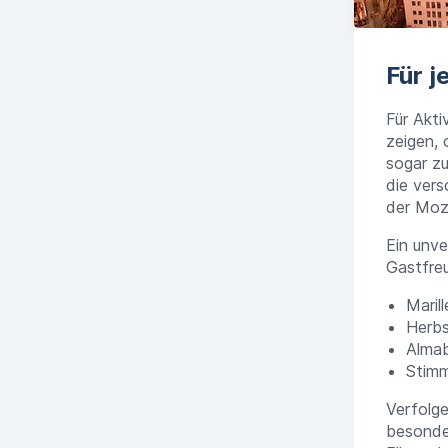
Für j
Für Akti
zeigen,
sogar zu
die ver
der Moz
Ein unve
Gastfreu
Maril
Herbs
Almab
Stimm
Verfolg
besonder