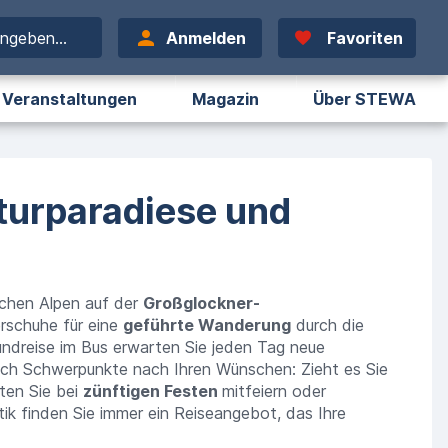
ingeben...
Anmelden
Favoriten
Veranstaltungen
Magazin
Über STEWA
turparadiese und
schen A
lpen
auf der
Großglockner-
rschuhe für eine
geführte Wanderung
durch die
undreise im Bus
erwarte
n
Sie jeden Tag neue
ich
Schwerpunkte nach Ihren Wünschen: Zieht es Sie
ten Sie bei
zünftigen Festen
mitfeiern oder
ik finden Sie immer ein
Reiseangebot
, das Ihre