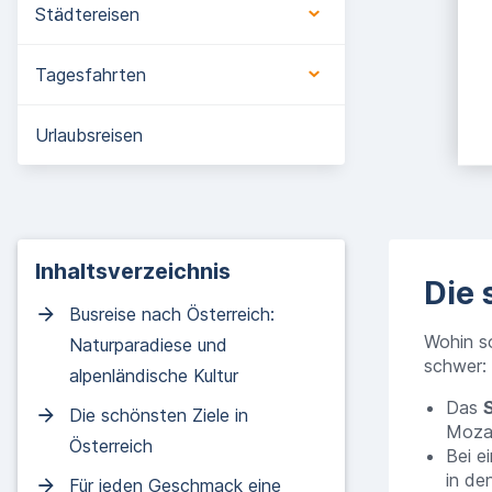
Städtereisen
Tagesfahrten
Urlaubsreisen
Inhaltsverzeichnis
Die 
Busreise nach Österreich:
Wohin so
Naturparadiese und
schwer:
alpenländische Kultur
Das
Die schönsten Ziele in
Moza
Österreich
Bei e
in de
Für jeden Geschmack eine