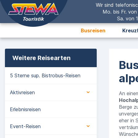
Wir sind telefonisc
Mo. bis Fr. von
Sa. von 1
Busreisen
Kreuz
Weitere Reisearten
Bus
alp
5 Sterne sup. Bistrobus-Reisen
Aktivreisen
An eine
Hochal
Berge zu
Erlebnisreisen
unverges
eher in
Event-Reisen
verträu
Wünsche 