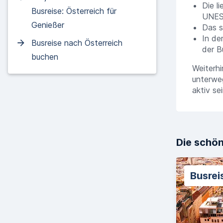
Die l
Busreise: Österreich für
UNE
Genießer
Das s
In de
Busreise nach Österreich
der B
buchen
Weiterhi
unterwe
aktiv se
Die schön
Busrei