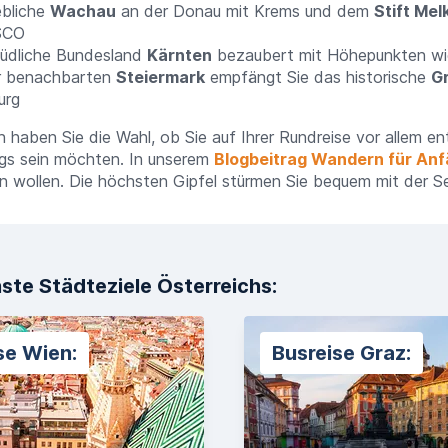
iebliche
Wachau
an der Donau mit Krems und dem
Stift Mel
SCO
üdliche Bundesland
Kärnten
bezaubert mit Höhepunkten w
r benachbarten
Steiermark
empfängt Sie das historische
G
urg
n haben Sie die Wahl, ob Sie auf Ihrer
Rundreise
vor allem en
gs sein möchten. In unserem
Blogbeitrag Wandern für An
in wollen. Die höchsten Gipfel stürmen Sie bequem mit der Se
ste Städteziele Österreichs:
se Wien:
Busreise Graz: