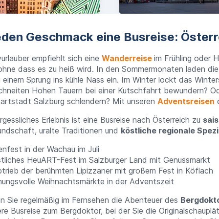
eden Geschmack eine Busreise: Österr
vurlauber empfiehlt sich eine
Wanderreise
im Frühling oder 
 ohne dass es zu heiß wird. In den Sommermonaten laden di
 einem Sprung ins kühle Nass ein. Im Winter lockt das Winte
schneiten Hohen Tauern bei einer Kutschfahrt bewundern? Od
artstadt Salzburg schlendern? Mit unseren
Adventsreisen
e
rgessliches Erlebnis ist eine Busreise nach Österreich zu
sai
ndschaft, uralte Traditionen und
köstliche regionale Spezi
lenfest in der Wachau im Juli
tliches HeuART-Fest im Salzburger Land mit Genussmarkt
trieb der berühmten Lipizzaner mit großem Fest in Köflach
ungsvolle Weihnachtsmärkte in der Adventszeit
en Sie regelmäßig im Fernsehen die Abenteuer des
Bergdokto
e Busreise zum Bergdoktor, bei der Sie die Originalschauplä