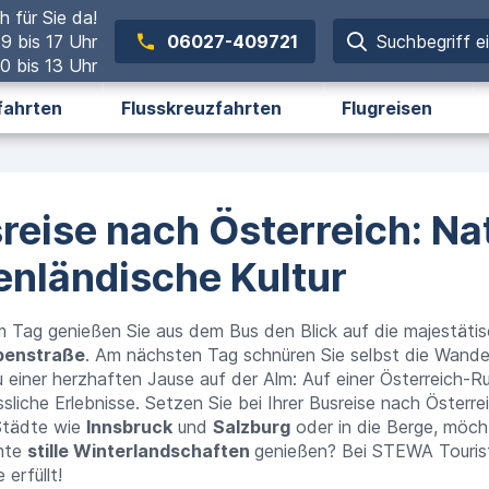
h für Sie da!
 9 bis 17 Uhr
06027-409721
Suchbegriff e
0 bis 13 Uhr
fahrten
Flusskreuzfahrten
Flugreisen
reise nach Österreich: Na
enländische Kultur
m Tag genießen Sie aus dem Bus den Blick auf die majestäti
penstraße
.
Am nächsten
Tag schnüren Sie selbst die Wande
 einer herzhaften Jause auf der Alm: Auf
einer Österreich-R
sliche Erlebnisse. Setzen Sie bei Ihrer
Busreise nach Österre
 Städte wie
Innsbruck
und
Salzburg
oder in die Berge, möch
mte
stille Winterlandschaften
genießen? Bei STEWA Tourist
erfüllt!