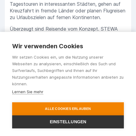
Tagestouren in interessanten Städten, gehen auf
Kreuzfahrt in fremde Länder oder planen Flugreisen
zu Urlaubszielen auf fernen Kontinenten.
Überzeugt sind Reisende vom Konzept. STEWA
bietet neben einer ausführlichen, fundierten
Beratung, wunderbar konzipierte Reisen für
Wir verwenden Cookies
Alleinreisende, Paare und Familien. Versierte Fahrer,
verlässliche Partner, geprüfte Unterkünfte,
Wir setzen Cookies ein, um die Nutzung unserer
ortskundige, deutschsprachige Reiseleiter und
Webseiten zu analysieren, einschließlich des Such und
engagiertes Servicepersonal stehen Ihnen zur Seite
Surfverlaufs, Suchbegriffen und Ihnen auf Ihr
und lassen Ihren Urlaub zur schönsten Zeit im Jahr
Nutzungsverhalten angepasste Informationen anbieten zu
werden.
können.
Lernen Sie mehr
ALLE COOKIES ERLAUBEN
EINSTELLUNGEN