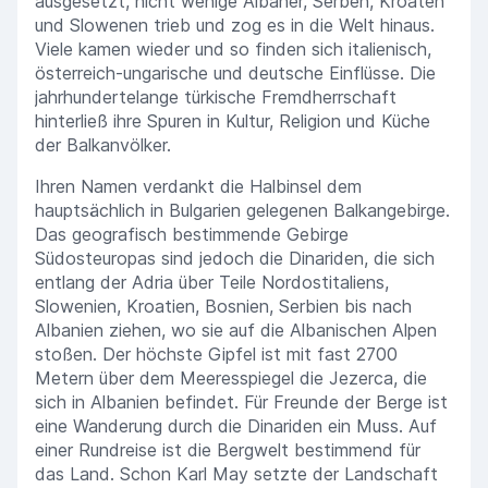
ausgesetzt, nicht wenige Albaner, Serben, Kroaten
und Slowenen trieb und zog es in die Welt hinaus.
Viele kamen wieder und so finden sich italienisch,
österreich-ungarische und deutsche Einflüsse. Die
jahrhundertelange türkische Fremdherrschaft
hinterließ ihre Spuren in Kultur, Religion und Küche
der Balkanvölker.
Ihren Namen verdankt die Halbinsel dem
hauptsächlich in Bulgarien gelegenen Balkangebirge.
Das geografisch bestimmende Gebirge
Südosteuropas sind jedoch die Dinariden, die sich
entlang der Adria über Teile Nordostitaliens,
Slowenien, Kroatien, Bosnien, Serbien bis nach
Albanien ziehen, wo sie auf die Albanischen Alpen
stoßen. Der höchste Gipfel ist mit fast 2700
Metern über dem Meeresspiegel die Jezerca, die
sich in Albanien befindet. Für Freunde der Berge ist
eine Wanderung durch die Dinariden ein Muss. Auf
einer Rundreise ist die Bergwelt bestimmend für
das Land. Schon Karl May setzte der Landschaft