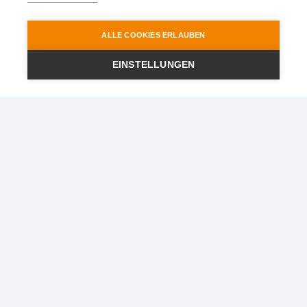
ALLE COOKIES ERLAUBEN
EINSTELLUNGEN
Ihr Reisepartner im Rhein-
Main-Gebiet
STEWA Touristik GmbH
Lindigstr. 2
63801 Kleinostheim
Telefon
:
06027 - 409721
Telefax
:
06027 - 40972440
E-Mail
:
info@stewa.de
Über uns
Reiseservice
Philosophie